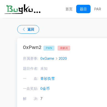
首页
题目
PAR
返回
0xPwn2
PWN
未解决
所属赛事:
0xGame
2020
题目作者:
未知
一 血:
青衫负雪
一血奖励:
0金币
解 决:
7