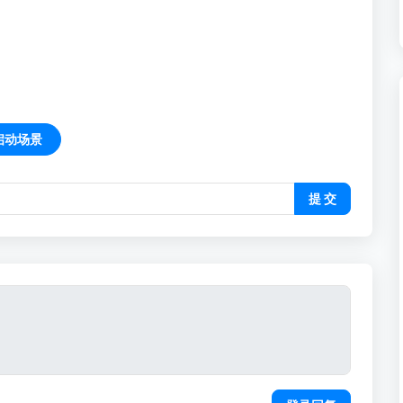
启动场景
提 交