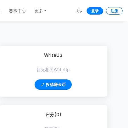
城
赛事中心
更多
登录
注册
WriteUp
暂无相关WriteUp
投稿赚金币
评分(0)