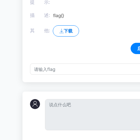
提 示:
描 述:
flag{}
其 他:
下载