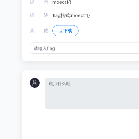
提 示:
moectf{}
描 述:
flag格式:moectf{
}
其 他:
下载