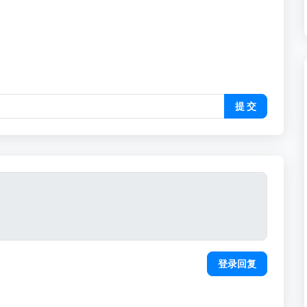
提 交
登录回复