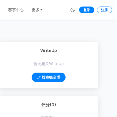
城
赛事中心
更多
登录
注册
WriteUp
暂无相关WriteUp
投稿赚金币
评分(0)