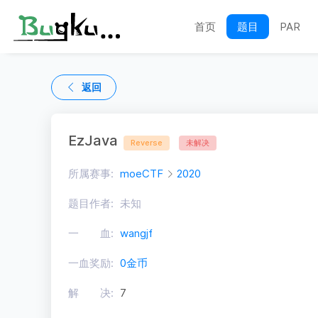
首页
题目
PAR
返回
EzJava
Reverse
未解决
所属赛事:
moeCTF
2020
题目作者:
未知
一 血:
wangjf
一血奖励:
0金币
解 决:
7