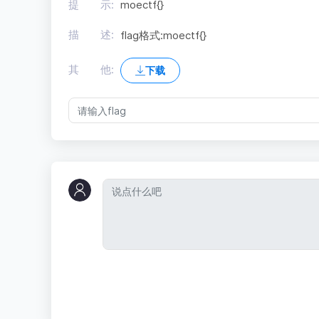
提 示:
moectf{}
描 述:
flag格式:moectf{
}
其 他:
下载