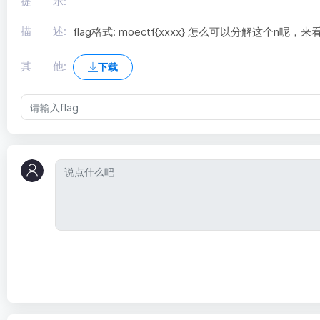
提 示:
描 述:
flag格式: moectf{xxxx} 怎么可以分解这个n呢
其 他:
下载