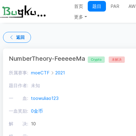
首页
题目
PAR
AW
更多
返回
NumberTheory-FeeeeeMa
Crypto
未解决
所属赛事:
moeCTF
2021
题目作者:
未知
一 血:
toowuliao123
一血奖励:
0金币
解 决:
10