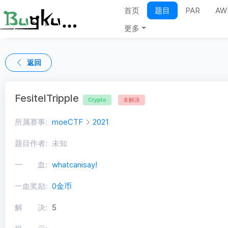
首页
题目
PAR
AW
更多
返回
FesitelTripple
Crypto
未解决
所属赛事:
moeCTF
2021
题目作者:
未知
一 血:
whatcanisay!
一血奖励:
0金币
解 决:
5