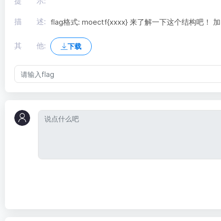
提 示:
描 述:
flag格式: moectf{xxxx} 来了解一下这个结构
其 他:
下载