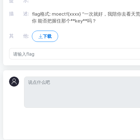
提 示:
描 述:
flag格式: moectf{xxxx} “一次就好，我陪你
你 能否把握住那个**key**吗？
其 他:
下载