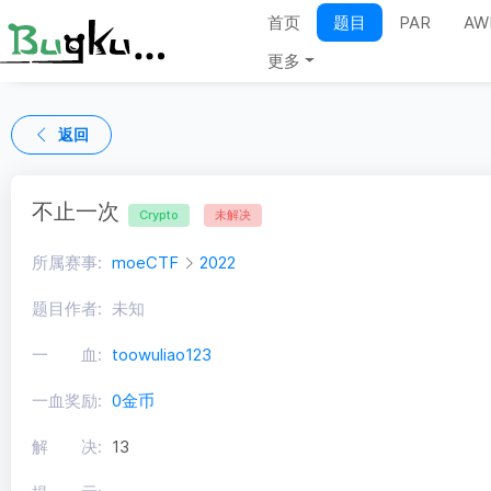
首页
题目
PAR
AW
更多
返回
不止一次
Crypto
未解决
所属赛事:
moeCTF
2022
题目作者:
未知
一 血:
toowuliao123
一血奖励:
0金币
解 决:
13