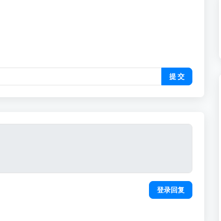
提 交
登录回复