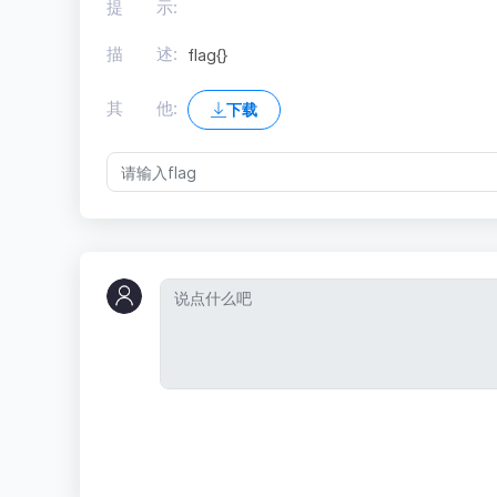
提 示:
描 述:
flag{}
其 他:
下载