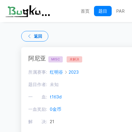
首页
题目
PAR
返回
阿尼亚
MISC
未解决
所属赛事:
红明谷
2023
题目作者:
未知
一 血:
t1tl3d
一血奖励:
0金币
解 决:
21