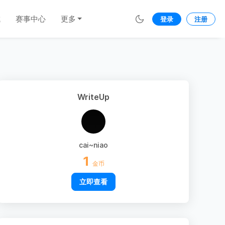
城
赛事中心
更多
登录
注册
WriteUp
cai~niao
1
金币
立即查看