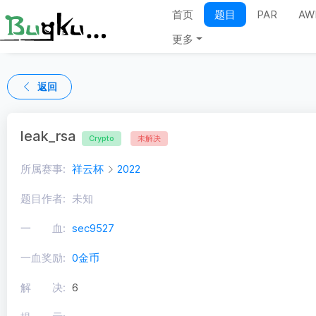
首页
题目
PAR
AW
更多
返回
leak_rsa
Crypto
未解决
所属赛事:
祥云杯
2022
题目作者:
未知
一 血:
sec9527
一血奖励:
0金币
解 决:
6