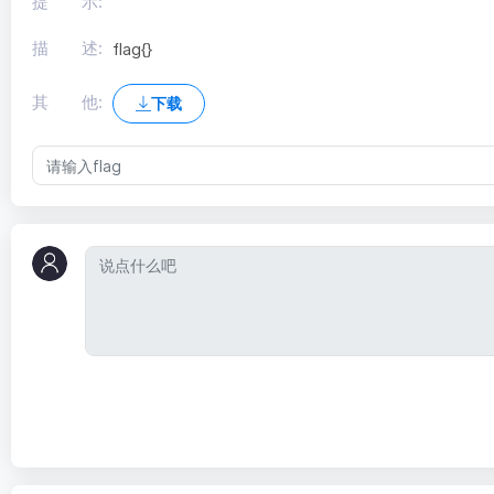
提 示:
描 述:
flag{}
其 他:
下载