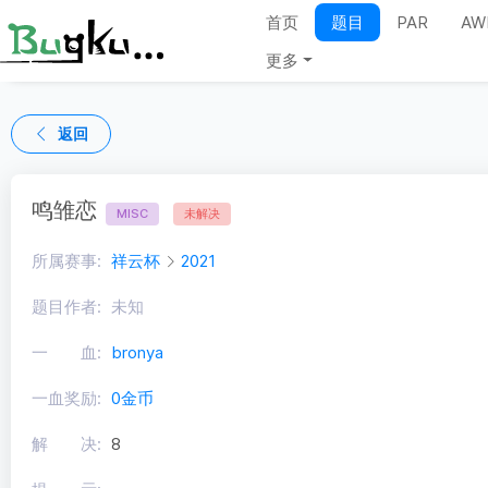
首页
题目
PAR
AW
更多
返回
鸣雏恋
MISC
未解决
所属赛事:
祥云杯
2021
题目作者:
未知
一 血:
bronya
一血奖励:
0金币
解 决:
8