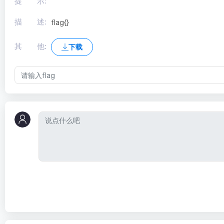
提 示:
描 述:
flag{}
其 他:
下载