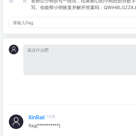
描 述:
老师让小明抄写一段话，结果粗心的小明把部分数字
写。你能帮小明恢复并解开答案吗：QWIHBLGZZXJS
1月前
XinRail
flag{**********}