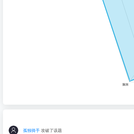
孤独骑手
攻破了该题