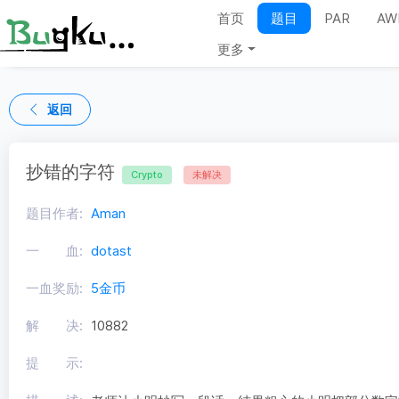
首页
题目
PAR
AW
更多
返回
抄错的字符
Crypto
未解决
题目作者:
Aman
一 血:
dotast
一血奖励:
5金币
解 决:
10882
提 示: