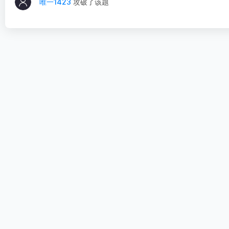
唯一1423
攻破了该题