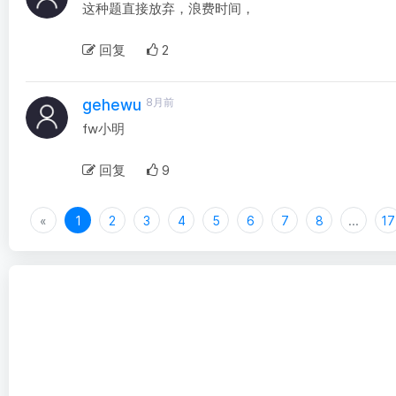
这种题直接放弃，浪费时间，
回复
2
8月前
gehewu
fw小明
回复
9
«
1
2
3
4
5
6
7
8
...
17