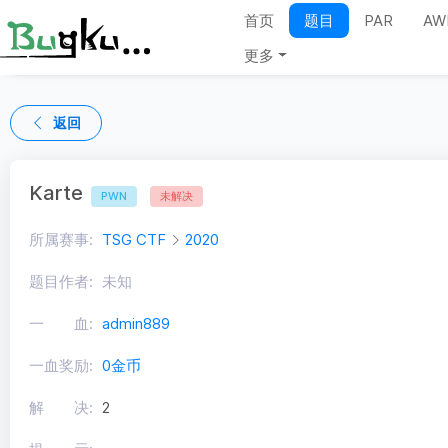
首页
题目
PAR
AW
更多
返回
Karte
PWN
未解决
所属赛事:
TSG CTF
2020
题目作者:
未知
一 血:
admin889
一血奖励:
0金币
解 决:
2