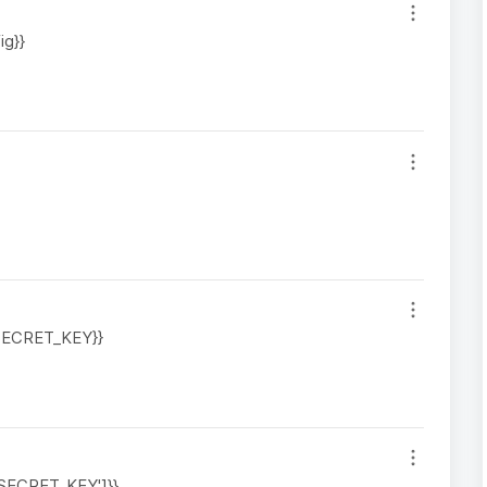
ig}}
g.SECRET_KEY}}
['SECRET_KEY']}}