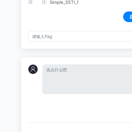
描 述:
Simple_SSTI_1