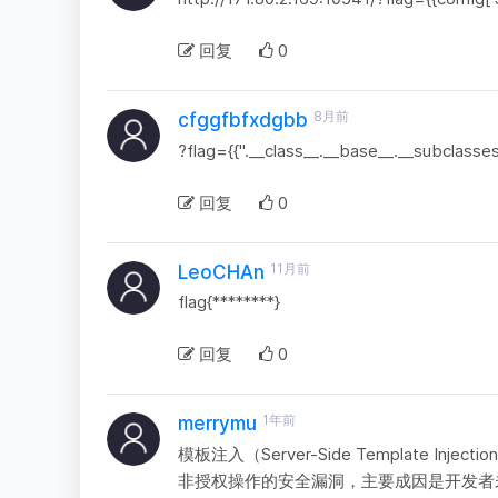
回复
0
8月前
cfggfbfxdgbb
?flag={{''.__class__.__base__.__subclasses_
回复
0
11月前
LeoCHAn
flag{********}
回复
0
1年前
merrymu
模板注入（Server-Side Template 
非授权操作的安全漏洞‌，主要成因是开发