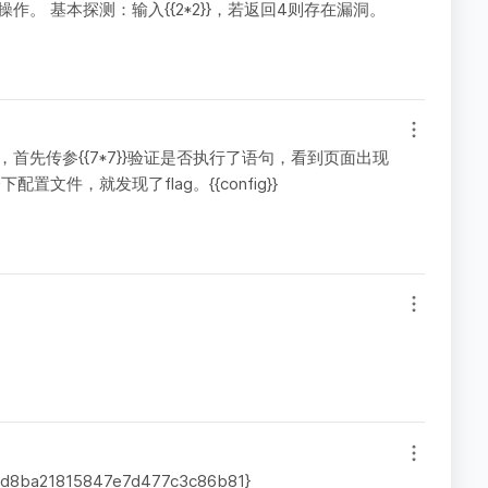
‌‌ 基本探测：输入{{2*2}}，若返回4则存在漏洞。‌‌
首先传参{{7*7}}验证是否执行了语句，看到页面出现
文件，就发现了flag。{{config}}
f57d8ba21815847e7d477c3c86b81}