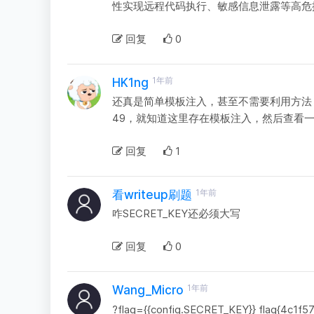
性实现远程代码执行、敏感信息泄露等高危操作。‌‌
回复
0
1年前
HK1ng
还真是简单模板注入，甚至不需要利用方法，
49，就知道这里存在模板注入，然后查看一下配置
回复
1
1年前
看writeup刷题
咋SECRET_KEY还必须大写
回复
0
1年前
Wang_Micro
?flag={{config.SECRET_KEY}} flag{4c1