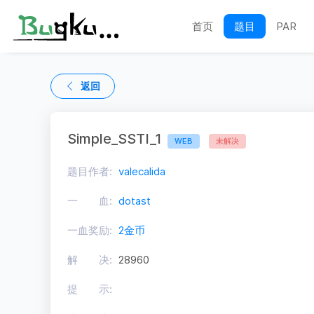
首页
题目
PAR
返回
Simple_SSTI_1
WEB
未解决
题目作者:
valecalida
一 血:
dotast
一血奖励:
2金币
解 决:
28960
提 示: