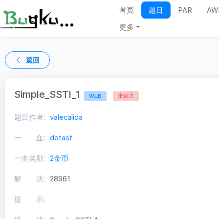
首页
题目
PAR
AW
更多
返回
Simple_SSTI_1
WEB
未解决
题目作者:
valecalida
一 血:
dotast
一血奖励:
2金币
解 决:
28961
提 示: