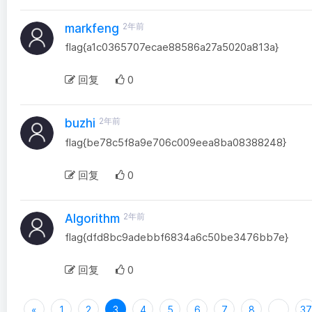
2年前
markfeng
flag{a1c0365707ecae88586a27a5020a813a}
回复
0
2年前
buzhi
flag{be78c5f8a9e706c009eea8ba08388248}
回复
0
2年前
Algorithm
flag{dfd8bc9adebbf6834a6c50be3476bb7e}
回复
0
«
1
2
3
4
5
6
7
8
...
37