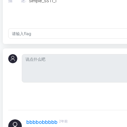
描 述:
Simple_SSTI_1
2年前
bbbbobbbbb