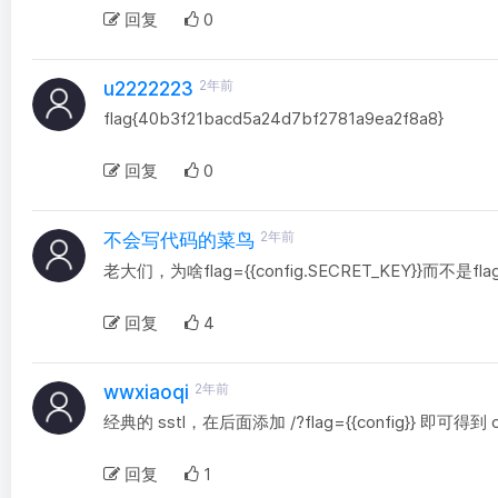
回复
0
2年前
u2222223
flag{40b3f21bacd5a24d7bf2781a9ea2f8a8}
回复
0
2年前
不会写代码的菜鸟
老大们，为啥flag={{config.SECRET_KEY}}而
回复
4
2年前
wwxiaoqi
经典的 sstl，在后面添加 /?flag={{config}} 即可得到 c
回复
1