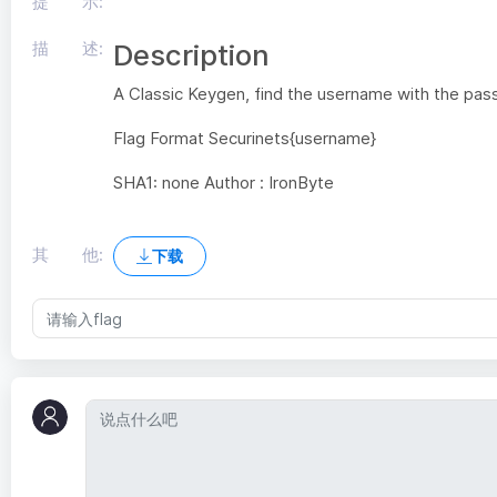
提 示:
描 述:
Description
A Classic Keygen, find the username with the pa
Flag Format Securinets{username}
SHA1: none Author : IronByte
其 他:
下载