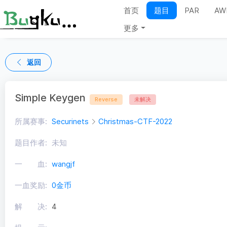
首页
题目
PAR
AW
更多
返回
Simple Keygen
Reverse
未解决
所属赛事:
Securinets
Christmas-CTF-2022
题目作者:
未知
一 血:
wangjf
一血奖励:
0金币
解 决:
4