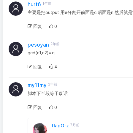
1年前
hurt6
主要是把output 用e分割开前面是c 后面是n 然后就是
回复
0
2年前
pesoyan
gcd(n1,n2)=q
回复
4
2年前
my11my
脚本下半段等于废话
回复
0
flagOrz
7月前