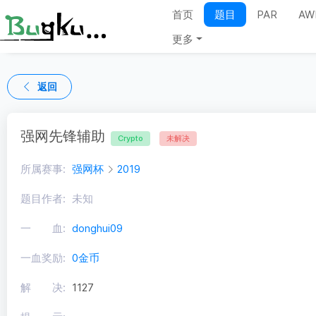
首页
题目
PAR
AW
更多
返回
强网先锋辅助
Crypto
未解决
所属赛事:
强网杯
2019
题目作者:
未知
一 血:
donghui09
一血奖励:
0金币
解 决:
1127