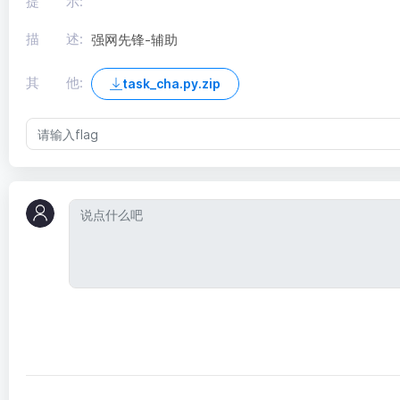
提 示:
描 述:
强网先锋-辅助
其 他:
task_cha.py.zip