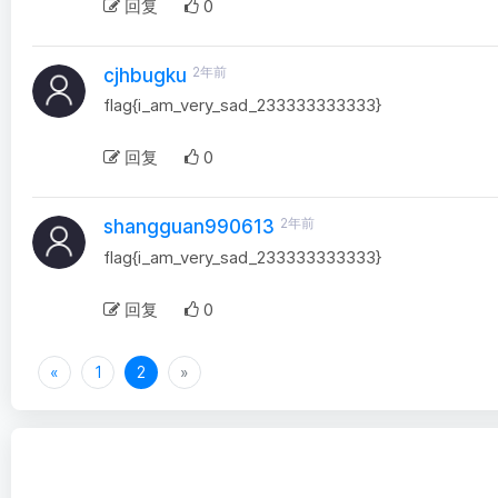
回复
0
2年前
cjhbugku
flag{i_am_very_sad_233333333333}
回复
0
2年前
shangguan990613
flag{i_am_very_sad_233333333333}
回复
0
«
1
2
»