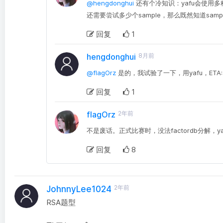
@hengdonghui
还有个冷知识：yafu会使用
还需要尝试多少个sample，那么既然知道sa
回复
1
hengdonghui
8月前
@flagOrz
是的，我试验了一下，用yafu，ETA: 6
回复
1
flagOrz
2年前
不是废话。正式比赛时，没法factordb分解，
回复
8
2年前
JohnnyLee1024
RSA题型