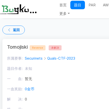
首页
题目
PAR
AW
更多
返回
Tomojiski
Reverse
未解决
所属赛事:
Securinets
Quals-CTF-2023
题目作者:
未知
一 血:
暂无
一血奖励:
0金币
解 决:
0