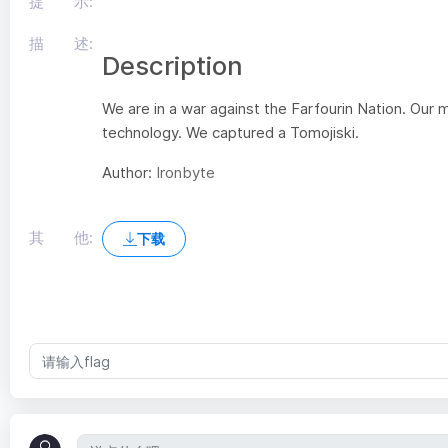
提 示:
描 述:
Description
We are in a war against the Farfourin Nation. Our m
technology. We captured a Tomojiski.
Author:
Ironbyte
其 他:
下载