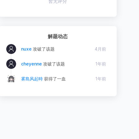
暂无评分
解题动态
nuxe
攻破了该题
4月前
cheyenne
攻破了该题
1年前
雾島风起時
获得了一血
1年前