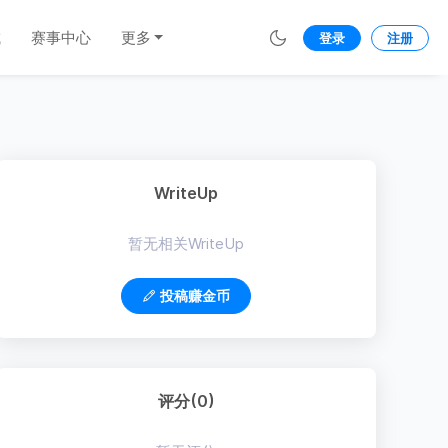
城
赛事中心
更多
登录
注册
WriteUp
暂无相关WriteUp
投稿赚金币
评分(0)