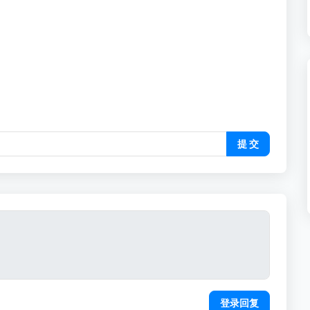
提 交
登录回复