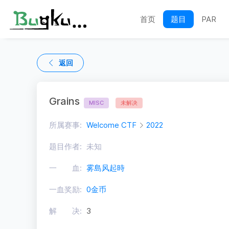
首页
题目
PAR
返回
Grains
MISC
未解决
所属赛事:
Welcome CTF
2022
题目作者:
未知
一 血:
雾島风起時
一血奖励:
0金币
解 决:
3