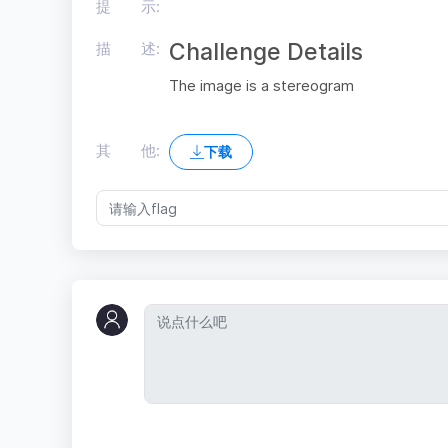
提 示:
Challenge Details
描 述:
The image is a stereogram
其 他:
下载