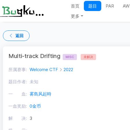
首页
题目
PAR
AW
更多
返回
Multi-track Drifting
MISC
未解决
所属赛事:
Welcome CTF
2022
题目作者:
未知
一 血:
雾島风起時
一血奖励:
0金币
解 决:
3