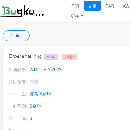
首页
题目
PAR
AW
更多
返回
Oversharing
MISC
未解决
所属赛事:
WMCTF
2023
题目作者:
未知
一 血:
雾島风起時
一血奖励:
0金币
解 决:
3