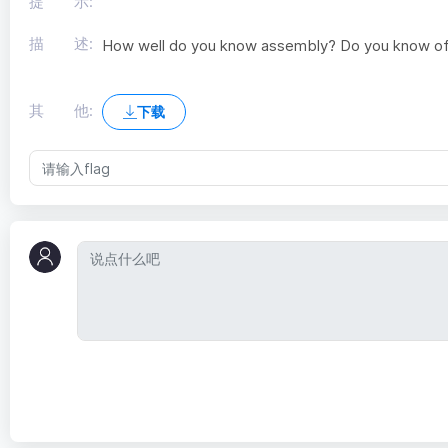
提 示:
描 述:
How well do you know assembly? Do you know of a
其 他:
下载