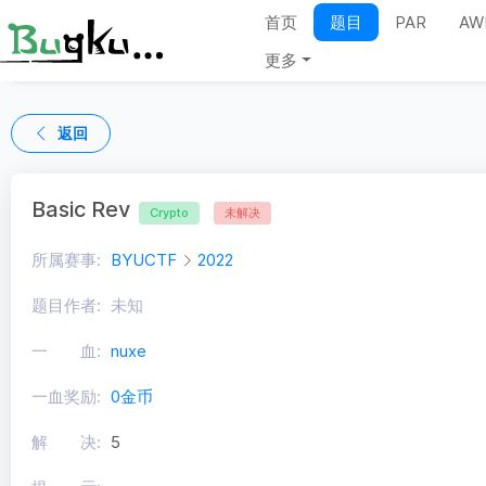
首页
题目
PAR
AW
更多
返回
Basic Rev
Crypto
未解决
所属赛事:
BYUCTF
2022
题目作者:
未知
一 血:
nuxe
一血奖励:
0金币
解 决:
5