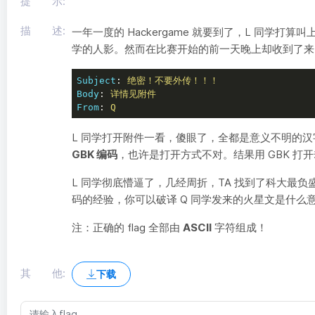
提 示:
描 述:
一年一度的 Hackergame 就要到了，L 同学打算
学的人影。然而在比赛开始的前一天晚上却收到了来自
Subject
: 
绝密！不要外传！！！
Body
: 
详情见附件
From
: 
Q
L 同学打开附件一看，傻眼了，全都是意义不明的汉字
GBK 编码
，也许是打开方式不对。结果用 GBK 打
L 同学彻底懵逼了，几经周折，TA 找到了科大最负
码的经验，你可以破译 Q 同学发来的火星文是什么
注：正确的 flag 全部由
ASCII
字符组成！
其 他:
下载