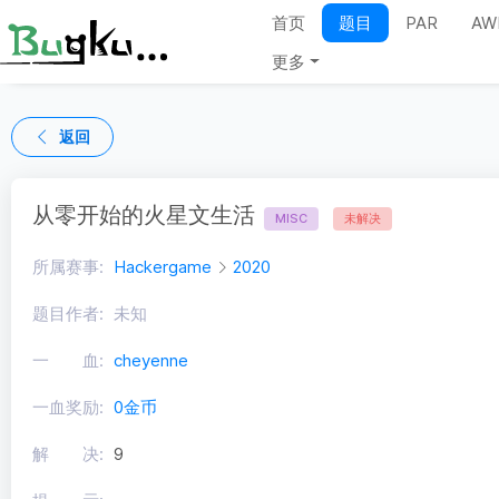
首页
题目
PAR
AW
更多
返回
从零开始的火星文生活
MISC
未解决
所属赛事:
Hackergame
2020
题目作者:
未知
一 血:
cheyenne
一血奖励:
0金币
解 决:
9