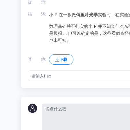
提 示:
描 述:
小 P 在一教做
傅里叶光学
实验时，在实验
数理基础并不扎实的小 P 并不知道什么
是模拟 ... 但可以确定的是，这些看似
也未可知。
其 他:
下载