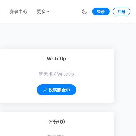
城
赛事中心
更多
登录
注册
WriteUp
暂无相关WriteUp
投稿赚金币
评分(0)