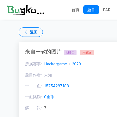
首页
题目
PAR
返回
来自一教的图片
MISC
未解决
所属赛事:
Hackergame
2020
题目作者:
未知
一 血:
15754287188
一血奖励:
0金币
解 决:
7