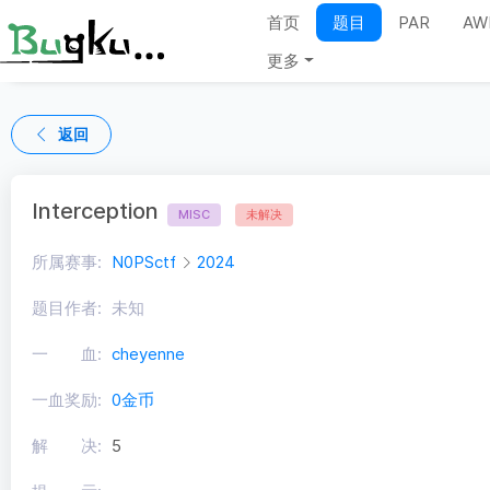
首页
题目
PAR
AW
更多
返回
Interception
MISC
未解决
所属赛事:
N0PSctf
2024
题目作者:
未知
一 血:
cheyenne
一血奖励:
0金币
解 决:
5