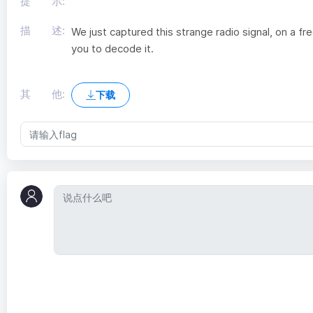
提 示:
描 述:
We just captured this strange radio signal, on 
you to decode it.
其 他:
下载