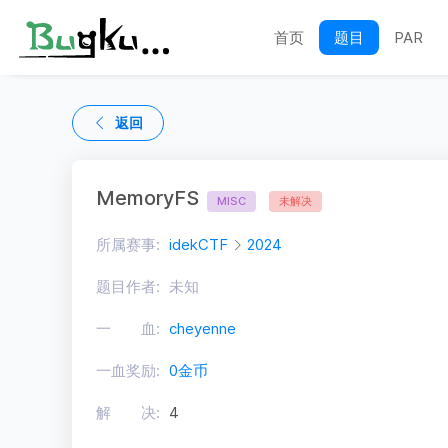
首页
题目
PAR
返回
MemoryFS
MISC
未解决
所属赛事:
idekCTF
2024
题目作者:
未知
一 血:
cheyenne
一血奖励:
0金币
解 决:
4