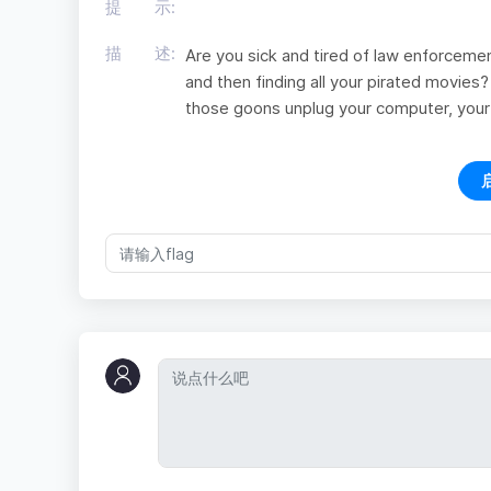
提 示:
描 述:
Are you sick and tired of law enforcemen
and then finding all your pirated movie
those goons unplug your computer, your 