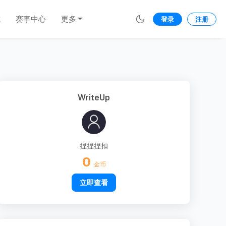
城
赛事中心
更多
登录
注册
WriteUp
捏捏捏扣
0
金币
立即查看