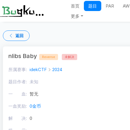
首页
题目
PAR
AW
更多
返回
nlibs Baby
Reverse
未解决
所属赛事:
idekCTF
2024
题目作者:
未知
一 血:
暂无
一血奖励:
0金币
解 决:
0