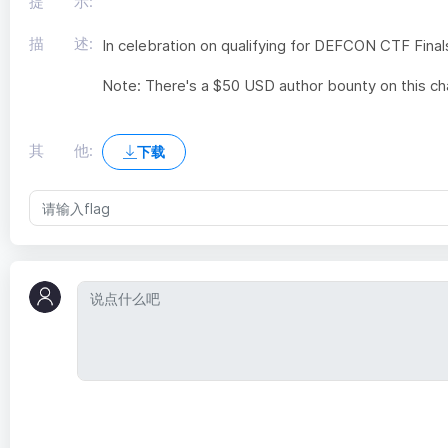
提 示:
描 述:
In celebration on qualifying for DEFCON CTF Final
Note: There's a $50 USD author bounty on this cha
其 他:
下载