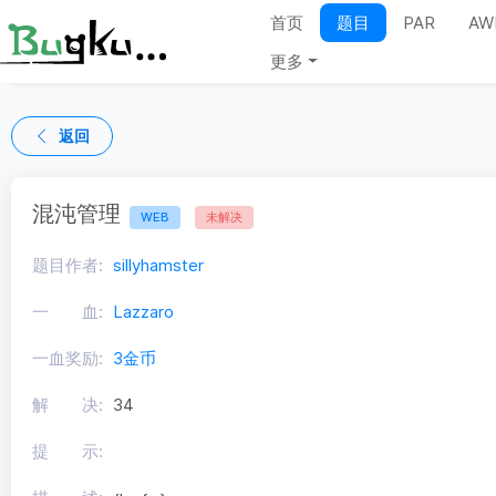
首页
题目
PAR
AW
更多
返回
混沌管理
WEB
未解决
题目作者:
sillyhamster
一 血:
Lazzaro
一血奖励:
3金币
解 决:
34
提 示: