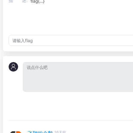
描 述:
flag{...}
26天前