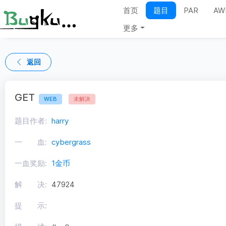
首页
题目
PAR
AW
更多
返回
GET
WEB
未解决
题目作者:
harry
一 血:
cybergrass
一血奖励:
1金币
解 决:
47924
提 示: