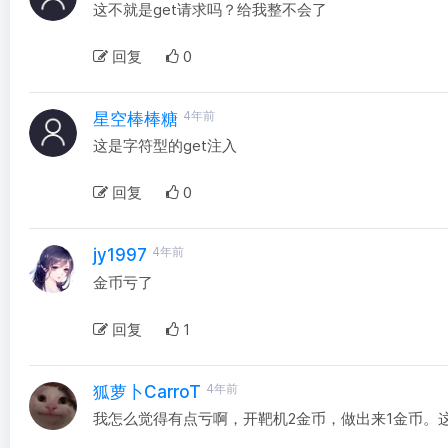
这不就是get请求吗？给我整不会了
回复
0
4年前
星空棒棒糖
这是字符型的get注入
回复
0
4年前
jy1997
金币亏了
回复
1
4年前
狐萝卜CarroT
我怎么觉得有点亏啊，开靶机2金币，做出来1金币。