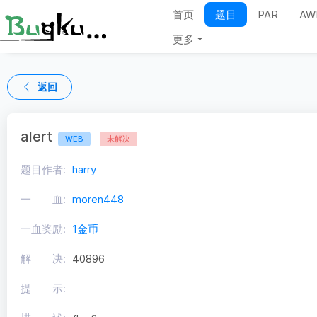
首页
题目
PAR
AW
更多
返回
alert
WEB
未解决
题目作者:
harry
一 血:
moren448
一血奖励:
1金币
解 决:
40896
提 示: