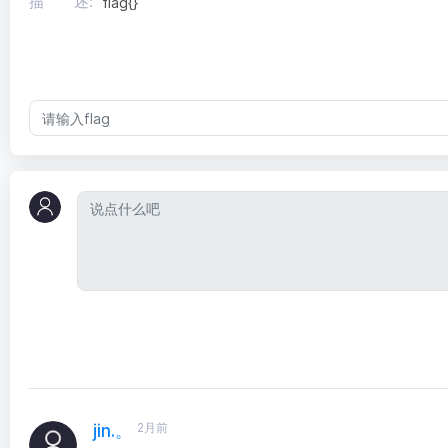
描 述:
flag{}
2月前
jin.。