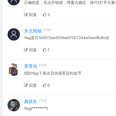
正确的是，先点开链接，弹窗点确定，按f12打开元素右
回复
3
2月前
东北雨姐
flag是{51b92f3ab659be0f747344e5eaf8c8cd}
回复
1
2月前
菜青虫
找到flag了再次启动场景还扣金币
回复
0
2月前
典狱长
flag{********}