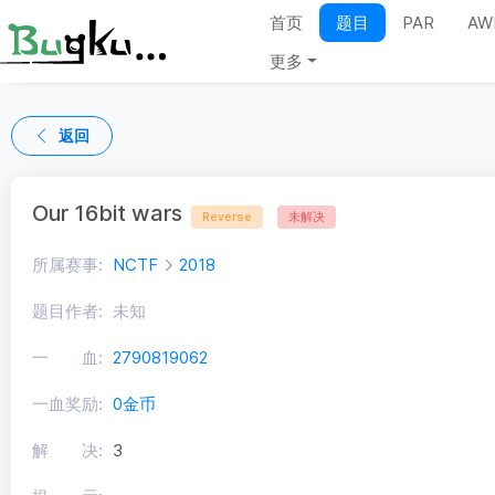
首页
题目
PAR
AW
更多
返回
Our 16bit wars
Reverse
未解决
所属赛事:
NCTF
2018
题目作者:
未知
一 血:
2790819062
一血奖励:
0金币
解 决:
3