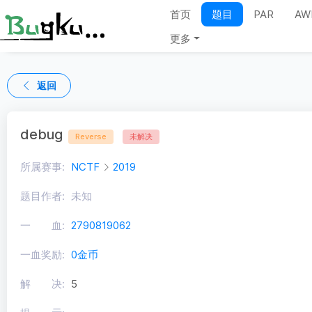
首页
题目
PAR
AW
更多
返回
debug
Reverse
未解决
所属赛事:
NCTF
2019
题目作者:
未知
一 血:
2790819062
一血奖励:
0金币
解 决:
5