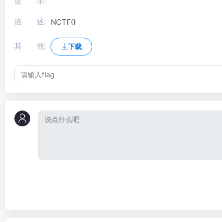
提 示:
描 述:
NCTF{}
其 他:
下载