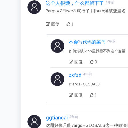
4年前
这个人很懒，什么都留下了
?args=ZFkwe3 就行了 用burp爆破变量名
回复
1
不会写代码的菜鸟
2年前
如何爆破？bp里我看不到这个变量
回复
0
zxfzd
4年前
/?args=GLOBALS
回复
1
4年前
ggtiancai
这题好像只能?args=GLOBALS这一种做