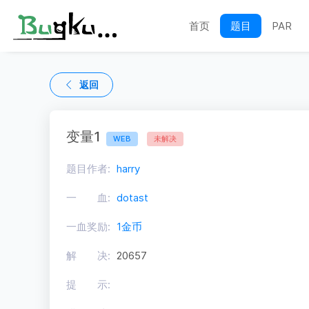
首页
题目
PAR
返回
变量1
WEB
未解决
题目作者:
harry
一 血:
dotast
一血奖励:
1金币
解 决:
20657
提 示: