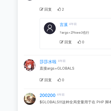
回复
2
言溪
4年前
?args=ZFkwe3也行
回复
0
4年前
莎莎水啦
直接args=GLOBALS
回复
0
4年前
200200
$GLOBALS!!!这种全局变量用于在 PH