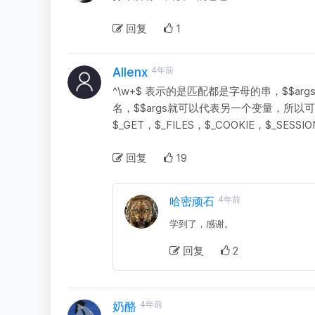
回复
1
4年前
Allenx
^\w+$ 表示的是匹配都是字母的串，$$a
名，$$args就可以代表另一个变量，所以可
$_GET，$_FILES，$_COOKIE，$_SESS
回复
19
哈密顽石
4年前
学到了，感谢。
回复
2
4年前
奶酪