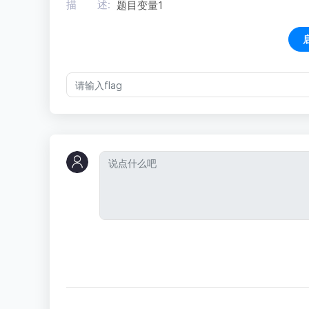
描 述:
题目变量1