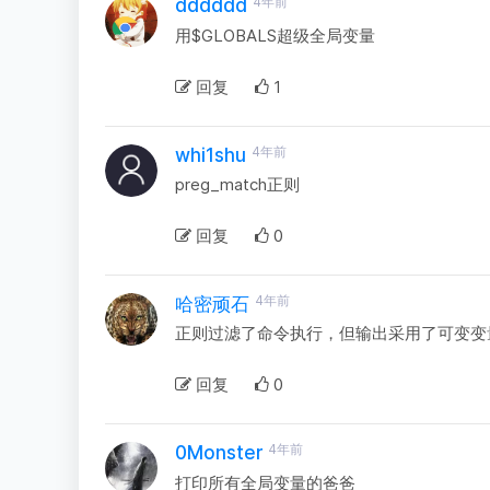
4年前
dddddd
用$GLOBALS超级全局变量
回复
1
4年前
whi1shu
preg_match正则
回复
0
4年前
哈密顽石
正则过滤了命令执行，但输出采用了可变变
回复
0
4年前
0Monster
打印所有全局变量的爸爸