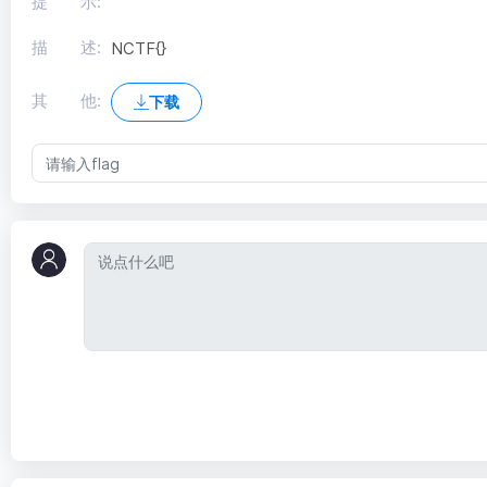
提 示:
描 述:
NCTF{}
其 他:
下载