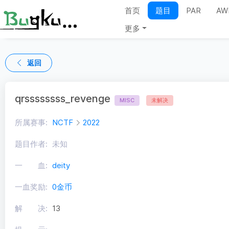
首页
题目
PAR
AW
更多
返回
qrssssssss_revenge
MISC
未解决
所属赛事:
NCTF
2022
题目作者:
未知
一 血:
deity
一血奖励:
0金币
解 决:
13