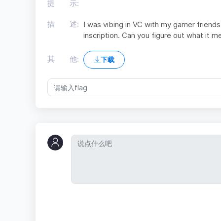
提 示:
描 述:
I was vibing in VC with my gamer frien
inscription. Can you figure out what it 
其 他:
下载