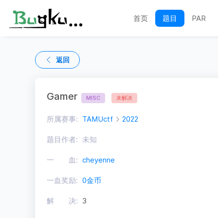
首页
题目
PAR
返回
Gamer
MISC
未解决
所属赛事:
TAMUctf
2022
题目作者:
未知
一 血:
cheyenne
一血奖励:
0金币
解 决:
3