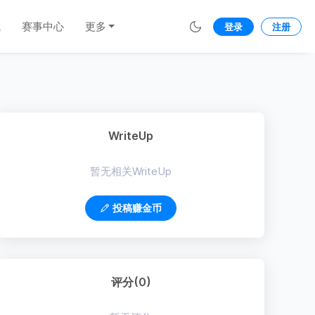
城
赛事中心
更多
登录
注册
WriteUp
暂无相关WriteUp
投稿赚金币
评分(0)