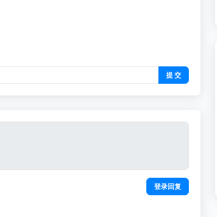
提 交
登录回复