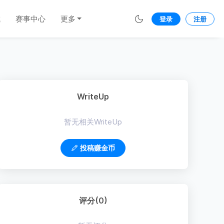
城
赛事中心
更多
登录
注册
WriteUp
暂无相关WriteUp
投稿赚金币
评分(0)