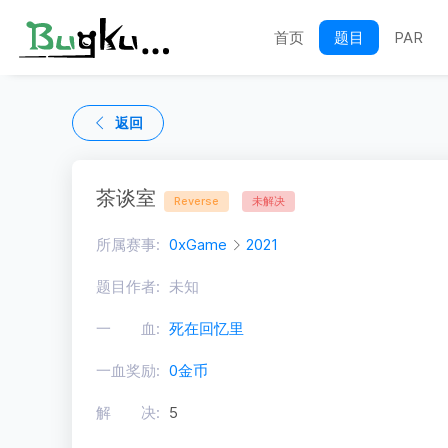
首页
题目
PAR
返回
茶谈室
Reverse
未解决
所属赛事:
0xGame
2021
题目作者:
未知
一 血:
死在回忆里
一血奖励:
0金币
解 决:
5