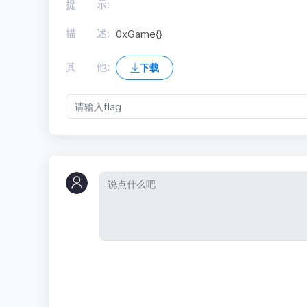
提 示:
描 述:
0xGame{}
其 他:
下载