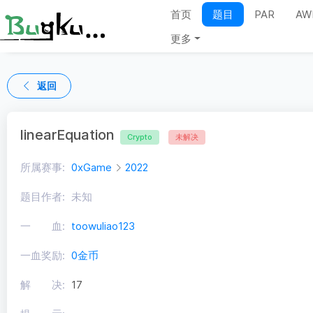
首页
题目
PAR
AW
更多
返回
linearEquation
Crypto
未解决
所属赛事:
0xGame
2022
题目作者:
未知
一 血:
toowuliao123
一血奖励:
0金币
解 决:
17