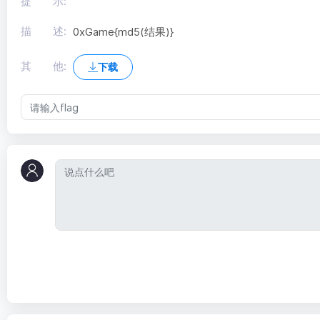
提 示:
描 述:
0xGame{md5(结果)}
其 他:
下载