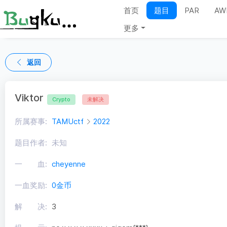
首页
题目
PAR
AW
更多
返回
Viktor
Crypto
未解决
所属赛事:
TAMUctf
2022
题目作者:
未知
一 血:
cheyenne
一血奖励:
0金币
解 决:
3