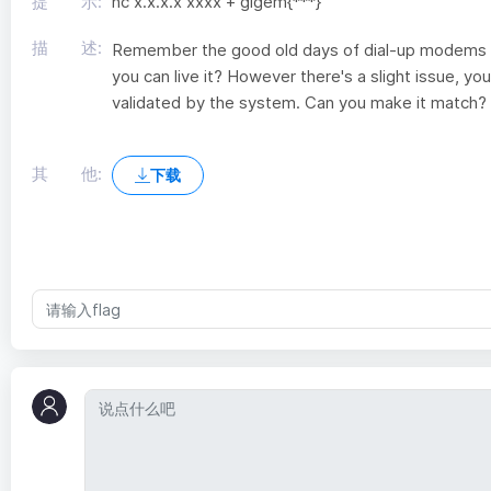
提 示:
nc x.x.x.x xxxx + gigem{***}
描 述:
Remember the good old days of dial-up modems 
you can live it? However there's a slight issue, you 
validated by the system. Can you make it match?
其 他:
下载