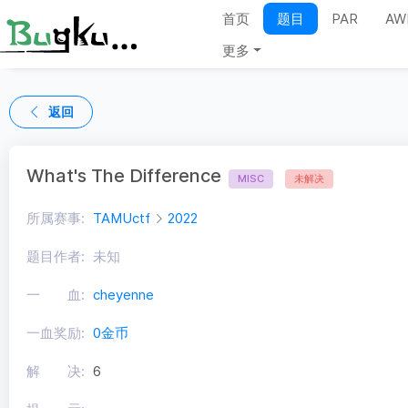
首页
题目
PAR
AW
更多
返回
What's The Difference
MISC
未解决
所属赛事:
TAMUctf
2022
题目作者:
未知
一 血:
cheyenne
一血奖励:
0金币
解 决:
6