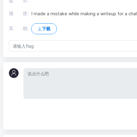
提 示:
描 述:
I made a mistake while making a writeup for a cha
其 他:
下载