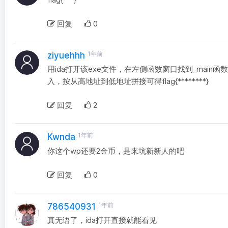
回复
0
1年前
ziyuehhh
用ida打开该exe文件，在左侧函数窗口找到_mai
入，按从高地址到低地址拼接可得flag{********}
回复
2
1年前
Kwnda
你这个wp还要2金币，是来坑新新人的吧
回复
0
1年前
786540931
真无语了，ida打开直接就能看见