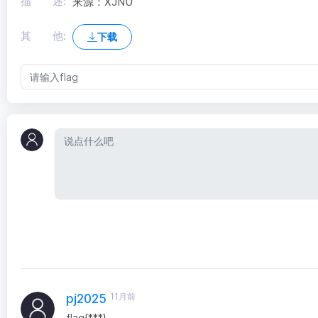
描 述:
来源：XJNU
其 他:
下载
11月前
pj2025
flag{***}