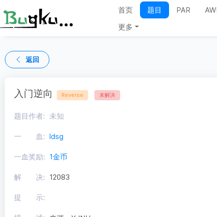
首页
题目
PAR
AW
更多
返回
入门逆向
Reverse
未解决
题目作者:
未知
一 血:
ldsg
一血奖励:
1金币
解 决:
12083
提 示: