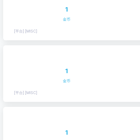
1
金币
[平台] [MISC]
1
金币
[平台] [MISC]
1