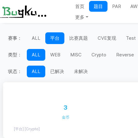
首页
题目
PAR
AW
更多
赛事：
ALL
平台
比赛真题
CVE复现
Test
类型：
ALL
WEB
MISC
Crypto
Reverse
状态：
ALL
已解决
未解决
3
金币
[平台] [Crypto]