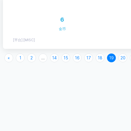
6
金币
[平台] [MISC]
«
1
2
...
14
15
16
17
18
19
20