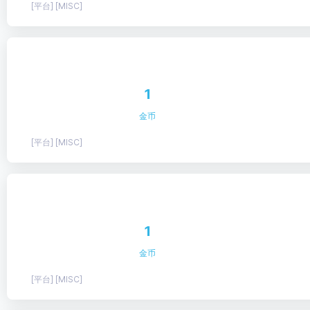
[平台] [MISC]
1
金币
[平台] [MISC]
1
金币
[平台] [MISC]