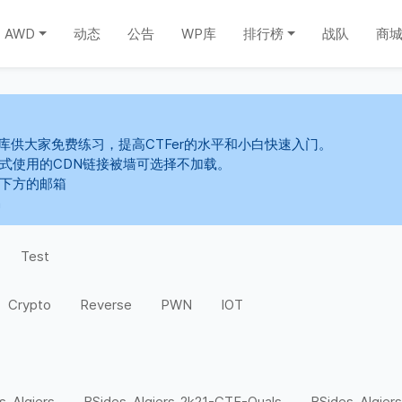
AWD
动态
公告
WP库
排行榜
战队
商
库供大家免费练习，提高CTFer的水平和小白快速入门。
s样式使用的CDN链接被墙可选择不加载。
系下方的邮箱
m
Test
Crypto
Reverse
PWN
IOT
s-Algiers
BSides-Algiers-2k21-CTF-Quals
BSides-Algiers