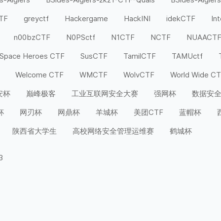
CTF
greyctf
Hackergame
HackINI
idekCTF
In
n00bzCTF
N0PSctf
N1CTF
NCTF
NUAACT
Space Heroes CTF
SusCTF
TamilCTF
TAMUctf
Welcome CTF
WMCTF
WolvCTF
World Wide C
安杯
巅峰极客
工业互联网安全大赛
强网杯
数据安
杯
网刃杯
网鼎杯
羊城杯
美团CTF
蓝帽杯
陕西省大学生
高校网络安全管理运维赛
鹤城杯
3