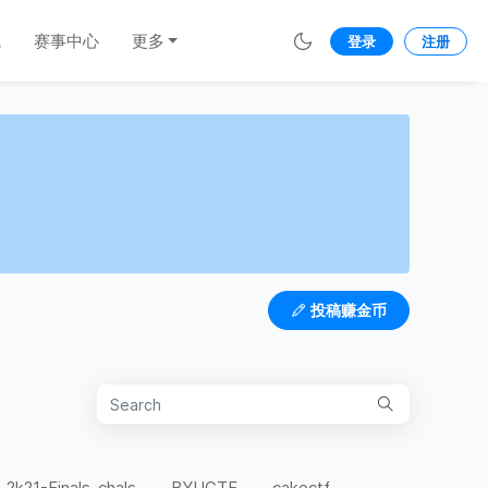
城
赛事中心
更多
登录
注册
投稿赚金币
-2k21-Finals-chals
BYUCTF
cakectf