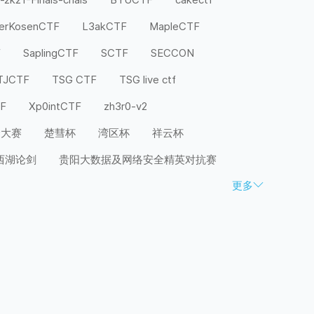
terKosenCTF
L3akCTF
MapleCTF
F
SaplingCTF
SCTF
SECCON
TJCTF
TSG CTF
TSG live ctf
TF
Xp0intCTF
zh3r0-v2
全大赛
楚彗杯
湾区杯
祥云杯
西湖论剑
贵阳大数据及网络安全精英对抗赛
更多