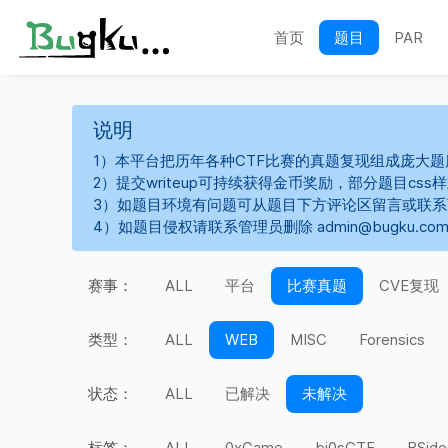
首页
题目
PAR
说明
1）本平台把历年各种CTF比赛的真题复现组成庞大题
2）提交writeup可持续获得金币奖励，部分题目cs
3）如题目环境有问题可从题目下方评论区留言或联
4）如题目侵权请联系管理员删除 admin@bugku.co
赛事：
ALL
平台
比赛真题
CVE复现
类型：
ALL
WEB
MISC
Forensics
状态：
ALL
已解决
未解决
标签：
ALL
0xGame
bi0sCTF
BSide