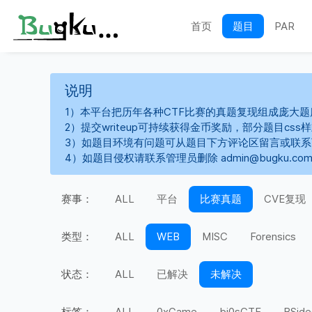
首页
题目
PAR
说明
1）本平台把历年各种CTF比赛的真题复现组成庞大题
2）提交writeup可持续获得金币奖励，部分题目cs
3）如题目环境有问题可从题目下方评论区留言或联
4）如题目侵权请联系管理员删除 admin@bugku.co
赛事：
ALL
平台
比赛真题
CVE复现
类型：
ALL
WEB
MISC
Forensics
状态：
ALL
已解决
未解决
标签：
ALL
0xGame
bi0sCTF
BSide