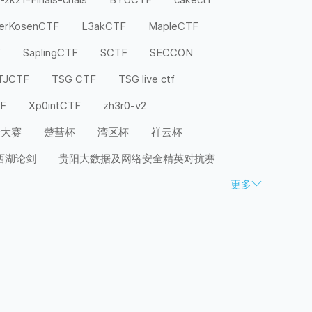
terKosenCTF
L3akCTF
MapleCTF
F
SaplingCTF
SCTF
SECCON
TJCTF
TSG CTF
TSG live ctf
TF
Xp0intCTF
zh3r0-v2
全大赛
楚彗杯
湾区杯
祥云杯
西湖论剑
贵阳大数据及网络安全精英对抗赛
更多