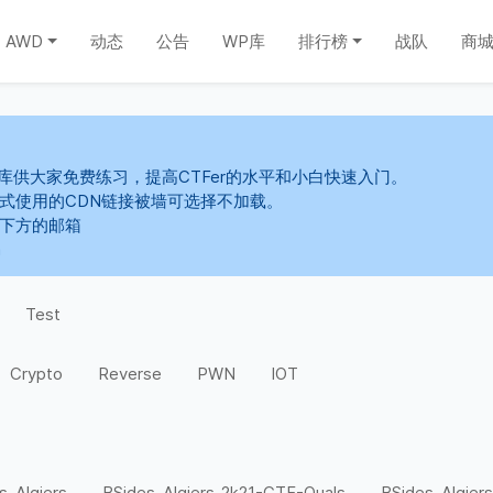
AWD
动态
公告
WP库
排行榜
战队
商
库供大家免费练习，提高CTFer的水平和小白快速入门。
s样式使用的CDN链接被墙可选择不加载。
系下方的邮箱
m
Test
Crypto
Reverse
PWN
IOT
s-Algiers
BSides-Algiers-2k21-CTF-Quals
BSides-Algiers