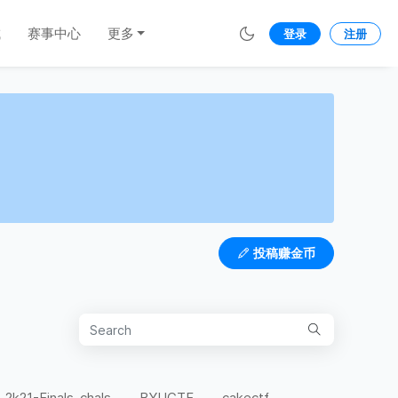
城
赛事中心
更多
登录
注册
投稿赚金币
-2k21-Finals-chals
BYUCTF
cakectf