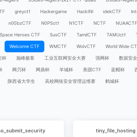
CTF
greyctf
Hackergame
HackINI
idekCTF
In
n00bzCTF
N0PSctf
N1CTF
NCTF
NUAACT
Space Heroes CTF
SusCTF
TamilCTF
TAMUctf
Welcome CTF
WMCTF
WolvCTF
World Wide C
安杯
巅峰极客
工业互联网安全大赛
强网杯
数据安
杯
网刃杯
网鼎杯
羊城杯
美团CTF
蓝帽杯
陕西省大学生
高校网络安全管理运维赛
鹤城杯
no_submit_security
tiny_file_hosting