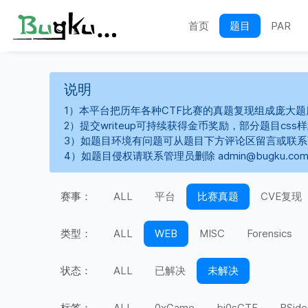
首页
题目
PAR
说明
1）本平台把历年各种CTF比赛的真题复现组成庞大题
2）提交writeup可持续获得金币奖励，部分题目cs
3）如题目环境有问题可从题目下方评论区留言或联
4）如题目侵权请联系管理员删除 admin@bugku.co
赛事：
ALL
平台
比赛真题
CVE复现
类型：
ALL
WEB
MISC
Forensics
状态：
ALL
已解决
未解决
标签：
ALL
0xGame
bi0sCTF
BSide