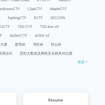
terKosenCTF
L3akCTF
MapleCTF
F
SaplingCTF
SCTF
SECCON
TJCTF
TSG CTF
TSG live ctf
TF
Xp0intCTF
zh3r0-v2
全大赛
楚彗杯
湾区杯
祥云杯
西湖论剑
贵阳大数据及网络安全精英对抗赛
更多
Resume