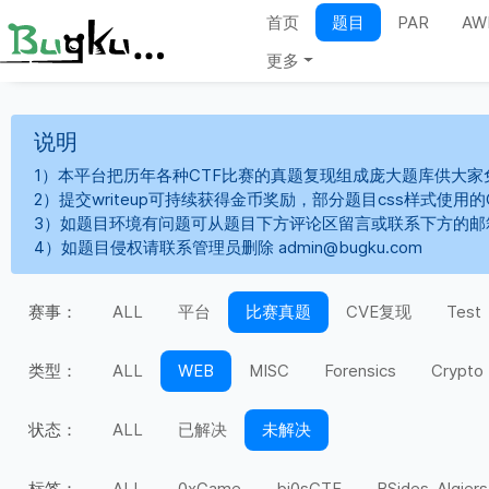
首页
题目
PAR
AW
更多
说明
1）本平台把历年各种CTF比赛的真题复现组成庞大题库供大家
2）提交writeup可持续获得金币奖励，部分题目css样式使用
3）如题目环境有问题可从题目下方评论区留言或联系下方的邮
4）如题目侵权请联系管理员删除 admin@bugku.com
赛事：
ALL
平台
比赛真题
CVE复现
Test
类型：
ALL
WEB
MISC
Forensics
Crypto
状态：
ALL
已解决
未解决
标签：
ALL
0xGame
bi0sCTF
BSides-Algiers