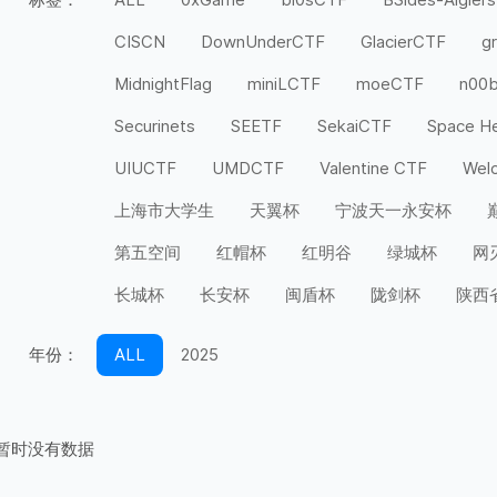
CISCN
DownUnderCTF
GlacierCTF
g
MidnightFlag
miniLCTF
moeCTF
n00
Securinets
SEETF
SekaiCTF
Space H
UIUCTF
UMDCTF
Valentine CTF
Wel
上海市大学生
天翼杯
宁波天一永安杯
第五空间
红帽杯
红明谷
绿城杯
网
长城杯
长安杯
闽盾杯
陇剑杯
陕西
年份：
ALL
2025
暂时没有数据