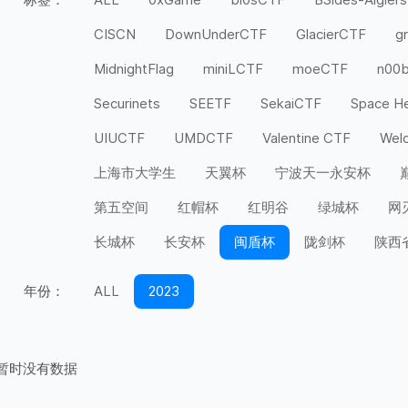
CISCN
DownUnderCTF
GlacierCTF
g
MidnightFlag
miniLCTF
moeCTF
n00
Securinets
SEETF
SekaiCTF
Space H
UIUCTF
UMDCTF
Valentine CTF
Wel
上海市大学生
天翼杯
宁波天一永安杯
第五空间
红帽杯
红明谷
绿城杯
网
长城杯
长安杯
闽盾杯
陇剑杯
陕西
年份：
ALL
2023
暂时没有数据