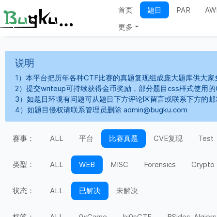
首页
题目
PAR
AW
更多
说明
1）本平台把历年各种CTF比赛的真题复现组成庞大题库供大家
2）提交writeup可持续获得金币奖励，部分题目css样式使用
3）如题目环境有问题可从题目下方评论区留言或联系下方的邮
4）如题目侵权请联系管理员删除 admin@bugku.com
赛事：
ALL
平台
比赛真题
CVE复现
Test
类型：
ALL
WEB
MISC
Forensics
Crypto
状态：
ALL
已解决
未解决
标签：
ALL
0xGame
bi0sCTF
BSides-Algiers