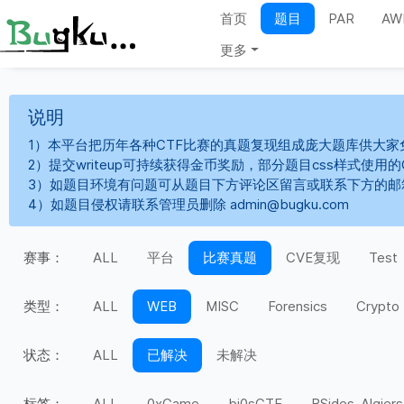
首页
题目
PAR
AW
更多
说明
1）本平台把历年各种CTF比赛的真题复现组成庞大题库供大家
2）提交writeup可持续获得金币奖励，部分题目css样式使用
3）如题目环境有问题可从题目下方评论区留言或联系下方的邮
4）如题目侵权请联系管理员删除 admin@bugku.com
赛事：
ALL
平台
比赛真题
CVE复现
Test
类型：
ALL
WEB
MISC
Forensics
Crypto
状态：
ALL
已解决
未解决
标签：
ALL
0xGame
bi0sCTF
BSides-Algiers