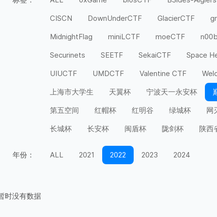
CISCN
DownUnderCTF
GlacierCTF
g
MidnightFlag
miniLCTF
moeCTF
n00
Securinets
SEETF
SekaiCTF
Space H
UIUCTF
UMDCTF
Valentine CTF
Wel
上海市大学生
天翼杯
宁波天一永安杯
第五空间
红帽杯
红明谷
绿城杯
网
长城杯
长安杯
闽盾杯
陇剑杯
陕西
年份：
ALL
2021
2022
2023
2024
暂时没有数据