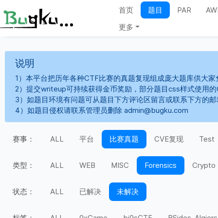
首页
题目
PAR
AW
更多
说明
1）本平台把历年各种CTF比赛的真题复现组成庞大题库供大家
2）提交writeup可持续获得金币奖励，部分题目css样式使用
3）如题目环境有问题可从题目下方评论区留言或联系下方的邮
4）如题目侵权请联系管理员删除 admin@bugku.com
赛事：
ALL
平台
比赛真题
CVE复现
Test
类型：
ALL
WEB
MISC
Forensics
Crypto
状态：
ALL
已解决
未解决
标签：
ALL
0xGame
bi0sCTF
BSides-Algiers