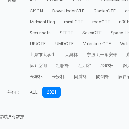
CISCN
DownUnderCTF
GlacierCTF
g
MidnightFlag
miniLCTF
moeCTF
n00
Securinets
SEETF
SekaiCTF
Space H
UIUCTF
UMDCTF
Valentine CTF
Wel
上海市大学生
天翼杯
宁波天一永安杯
第五空间
红帽杯
红明谷
绿城杯
网
长城杯
长安杯
闽盾杯
陇剑杯
陕西
年份：
ALL
2021
暂时没有数据