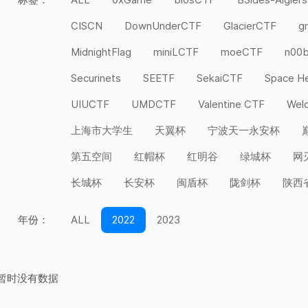
CISCN
DownUnderCTF
GlacierCTF
g
MidnightFlag
miniLCTF
moeCTF
n00
Securinets
SEETF
SekaiCTF
Space H
UIUCTF
UMDCTF
Valentine CTF
Wel
上海市大学生
天翼杯
宁波天一永安杯
第五空间
红帽杯
红明谷
绿城杯
网
长城杯
长安杯
闽盾杯
陇剑杯
陕西
年份：
ALL
2022
2023
暂时没有数据