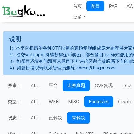
首页
题目
PAR
AW
更多
说明
1）本平台把历年各种CTF比赛的真题复现组成庞大题库供大家
2）提交writeup可持续获得金币奖励，部分题目css样式使用
3）如题目环境有问题可从题目下方评论区留言或联系下方的邮
4）如题目侵权请联系管理员删除 admin@bugku.com
赛事：
ALL
平台
比赛真题
CVE复现
Test
类型：
ALL
WEB
MISC
Forensics
Crypto
状态：
ALL
已解决
未解决
标签：
ALL
0xGame
bi0sCTF
BSides-Algiers