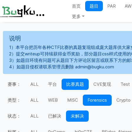
首页
题目
PAR
AW
更多
说明
1）本平台把历年各种CTF比赛的真题复现组成庞大题库供大家
2）提交writeup可持续获得金币奖励，部分题目css样式使用
3）如题目环境有问题可从题目下方评论区留言或联系下方的邮
4）如题目侵权请联系管理员删除 admin@bugku.com
赛事：
ALL
平台
比赛真题
CVE复现
Test
类型：
ALL
WEB
MISC
Forensics
Crypto
状态：
ALL
已解决
未解决
标签：
ALL
0xGame
bi0sCTF
BSides-Algiers