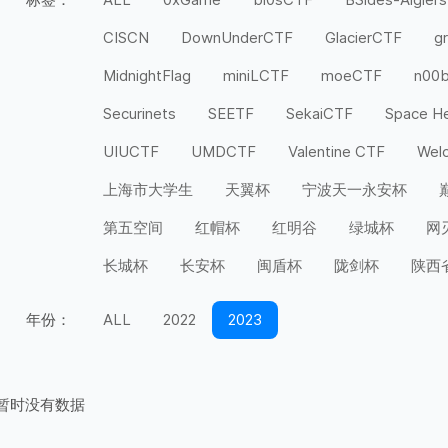
CISCN
DownUnderCTF
GlacierCTF
g
MidnightFlag
miniLCTF
moeCTF
n00
Securinets
SEETF
SekaiCTF
Space H
UIUCTF
UMDCTF
Valentine CTF
Wel
上海市大学生
天翼杯
宁波天一永安杯
第五空间
红帽杯
红明谷
绿城杯
网
长城杯
长安杯
闽盾杯
陇剑杯
陕西
年份：
ALL
2022
2023
暂时没有数据