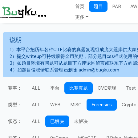
首页
题目
PAR
AW
更多
说明
1）本平台把历年各种CTF比赛的真题复现组成庞大题库供大家
2）提交writeup可持续获得金币奖励，部分题目css样式使用
3）如题目环境有问题可从题目下方评论区留言或联系下方的邮
4）如题目侵权请联系管理员删除 admin@bugku.com
赛事：
ALL
平台
比赛真题
CVE复现
Test
类型：
ALL
WEB
MISC
Forensics
Crypto
状态：
ALL
已解决
未解决
标签：
ALL
0xGame
bi0sCTF
BSides-Algiers