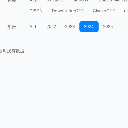
CISCN
DownUnderCTF
GlacierCTF
g
MidnightFlag
miniLCTF
moeCTF
n00
年份：
ALL
2022
2023
2024
2025
Securinets
SEETF
SekaiCTF
Space H
UIUCTF
UMDCTF
Valentine CTF
Wel
暂时没有数据
上海市大学生
天翼杯
宁波天一永安杯
第五空间
红帽杯
红明谷
绿城杯
网
长城杯
长安杯
闽盾杯
陇剑杯
陕西