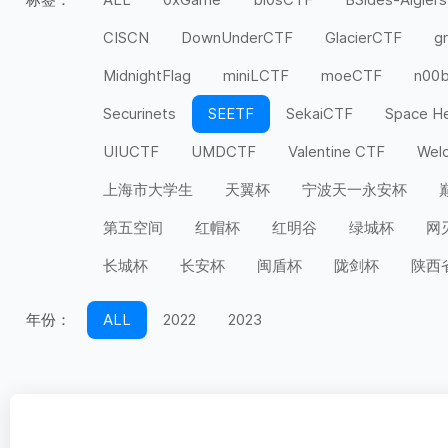
CISCN
DownUnderCTF
GlacierCTF
g
MidnightFlag
miniLCTF
moeCTF
n00
Securinets
SEETF
SekaiCTF
Space H
UIUCTF
UMDCTF
Valentine CTF
Wel
上海市大学生
天翼杯
宁波天一永安杯
第五空间
红帽杯
红明谷
绿城杯
网
长城杯
长安杯
闽盾杯
陇剑杯
陕西
年份：
ALL
2022
2023