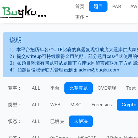
首页
题目
PAR
AW
更多
说明
1）本平台把历年各种CTF比赛的真题复现组成庞大题库供大家
2）提交writeup可持续获得金币奖励，部分题目css样式使用
3）如题目环境有问题可从题目下方评论区留言或联系下方的邮
4）如题目侵权请联系管理员删除 admin@bugku.com
赛事：
ALL
平台
比赛真题
CVE复现
Test
类型：
ALL
WEB
MISC
Forensics
Crypto
状态：
ALL
已解决
未解决
标签：
ALL
0xGame
bi0sCTF
BSides-Algiers